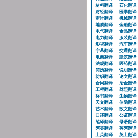
材料翻译
石化翻译
财经翻译
医学翻译
审计翻译
机械翻译
地质翻译
金融翻译
电气翻译
食品翻译
电力翻译
服装翻译
影视翻译
汽车翻译
字幕翻译
交通翻译
电商翻译
建筑翻译
法规翻译
医药翻译
简历翻译
说明翻译
纺织翻译
论文翻译
合同翻译
冶金翻译
工程翻译
驾照翻译
标书翻译
生物翻译
天文翻译
信函翻译
艺术翻译
散文翻译
口译翻译
公证翻译
笔译翻译
母语翻译
阿英翻译
英阿翻译
土英翻译
英土翻译